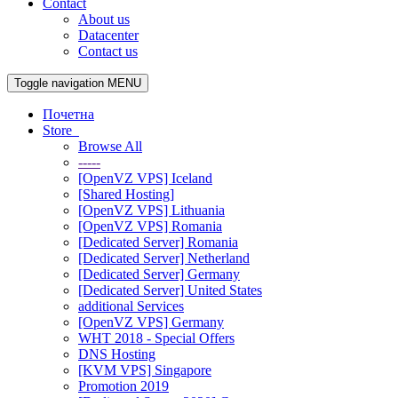
Contact
About us
Datacenter
Contact us
Toggle navigation
MENU
Почетна
Store
Browse All
-----
[OpenVZ VPS] Iceland
[Shared Hosting]
[OpenVZ VPS] Lithuania
[OpenVZ VPS] Romania
[Dedicated Server] Romania
[Dedicated Server] Netherland
[Dedicated Server] Germany
[Dedicated Server] United States
additional Services
[OpenVZ VPS] Germany
WHT 2018 - Special Offers
DNS Hosting
[KVM VPS] Singapore
Promotion 2019