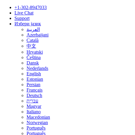
+1-302-8947033
Live Chat
Support
Избери јазик
العربية
Azerbaijani
Català
中文
Hrvatski
Čeština
Dansk
Nederlands
English
Estonian
Persian
Français
Deutsch
עברית
Magyar
Italiano
Macedonian
Norwegian
Português
Português