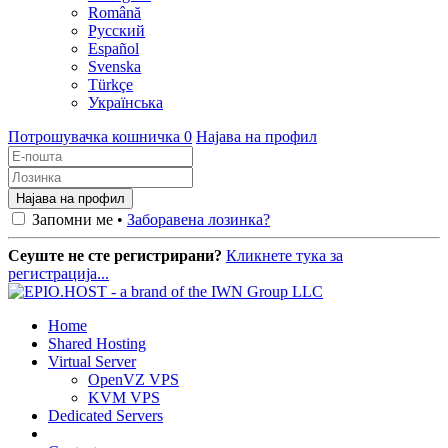
Română
Русский
Español
Svenska
Türkçe
Українська
Потрошувачка кошничка
0
Најава на профил
Запомни ме •
Заборавена лозинка?
Сеуште не сте регистрирани?
Кликнете тука за
регистрација...
Home
Shared Hosting
Virtual Server
OpenVZ VPS
KVM VPS
Dedicated Servers