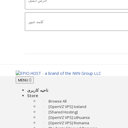
Toggle
MENU
navigation
ناحیه کاربری
Store
Browse All
[OpenVZ VPS] Iceland
[Shared Hosting]
[OpenVZ VPS] Lithuania
[OpenVZ VPS] Romania