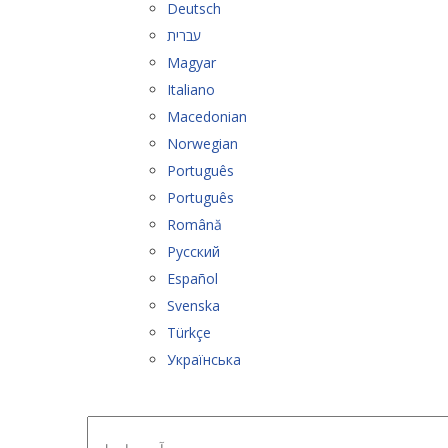
Deutsch
עברית
Magyar
Italiano
Macedonian
Norwegian
Português
Português
Română
Русский
Español
Svenska
Türkçe
Українська