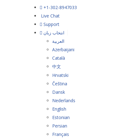
+1-302-8947033
Live Chat
Support
انتخاب زبان
العربية
Azerbaijani
Català
中文
Hrvatski
Čeština
Dansk
Nederlands
English
Estonian
Persian
Français