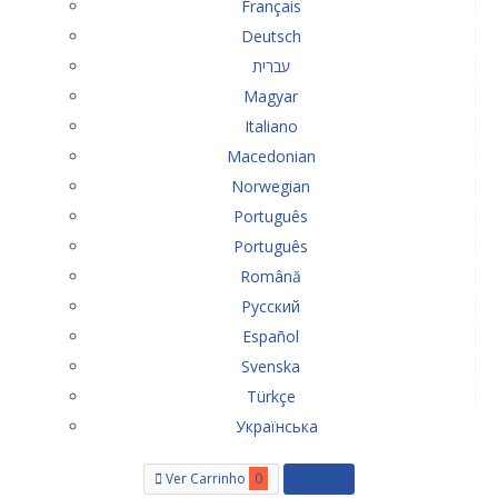
Français
Deutsch
עברית
Magyar
Italiano
Macedonian
Norwegian
Português
Português
Română
Русский
Español
Svenska
Türkçe
Українська
Ver Carrinho
0
Entrar