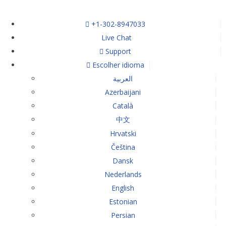
+1-302-8947033
Live Chat
Support
Escolher idioma
العربية
Azerbaijani
Català
中文
Hrvatski
Čeština
Dansk
Nederlands
English
Estonian
Persian