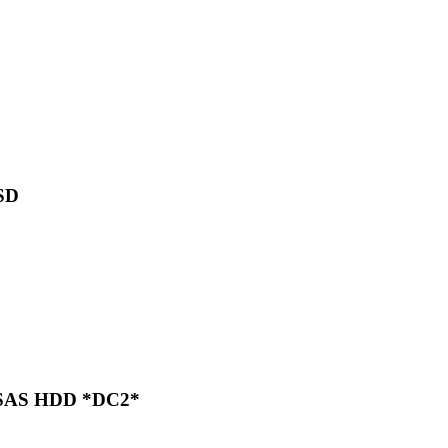
SSD
B SAS HDD *DC2*