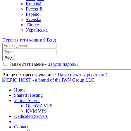
Română
Русский
Español
Svenska
Türkçe
Українська
Переглянути кошик
0
Вхід
Запам'ятати мене •
Забули пароль?
Ви ще не зареєструвалися?
Натисніть для реєстрації...
Home
Shared Hosting
Virtual Server
OpenVZ VPS
KVM VPS
Dedicated Servers
Contact