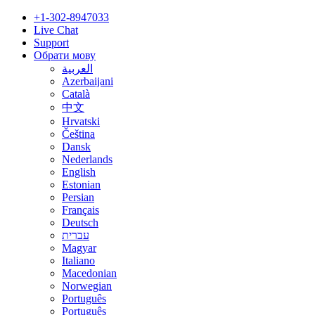
+1-302-8947033
Live Chat
Support
Обрати мову
العربية
Azerbaijani
Català
中文
Hrvatski
Čeština
Dansk
Nederlands
English
Estonian
Persian
Français
Deutsch
עברית
Magyar
Italiano
Macedonian
Norwegian
Português
Português