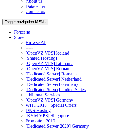
About us
Datacenter
Contact us
Toggle navigation
MENU
Головна
Store
Browse All
-----
[OpenVZ VPS] Iceland
[Shared Hosting]
[OpenVZ VPS] Lithuania
[OpenVZ VPS] Romania
[Dedicated Server] Romania
[Dedicated Server] Netherland
[Dedicated Server] Germany
[Dedicated Server] United States
additional Services
[OpenVZ VPS] Germany
WHT 2018 - Special Offers
DNS Hosting
[KVM VPS] Singapore
Promotion 2019
[Dedicated Server 2020] Germany