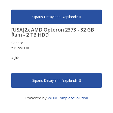
Sipariş Detaylarını Yapılandır
[USA]2x AMD Opteron 2373 - 32 GB
Ram - 2 TB HDD
Sadece..:
€49.99EUR
Aylık
Sipariş Detaylarını Yapılandır
Powered by
WHMCompleteSolution