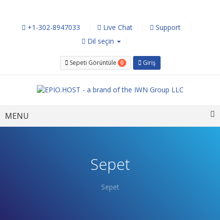
+1-302-8947033
Live Chat
Support
Dil seçin
0
Sepeti Görüntüle
Giriş
Toggle
MENU
navigation
Sepet
Sepet