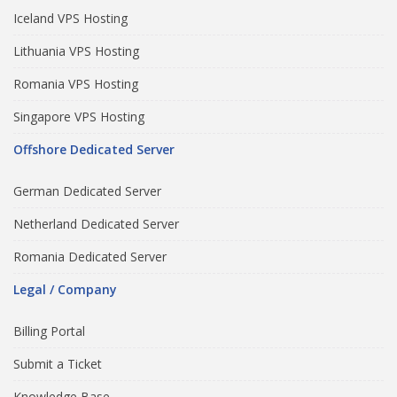
Iceland VPS Hosting
Lithuania VPS Hosting
Romania VPS Hosting
Singapore VPS Hosting
Offshore Dedicated Server
German Dedicated Server
Netherland Dedicated Server
Romania Dedicated Server
Legal / Company
Billing Portal
Submit a Ticket
Knowledge Base