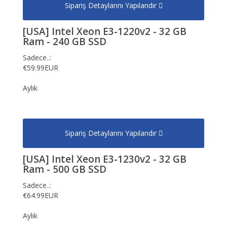
Sipariş Detaylarını Yapılandır
[USA] Intel Xeon E3-1220v2 - 32 GB
Ram - 240 GB SSD
Sadece..:
€59.99EUR
Aylık
Sipariş Detaylarını Yapılandır
[USA] Intel Xeon E3-1230v2 - 32 GB
Ram - 500 GB SSD
Sadece..:
€64.99EUR
Aylık