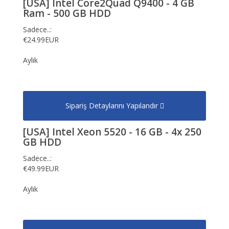
[USA] Intel Core2Quad Q9400 - 4 GB
Ram - 500 GB HDD
Sadece..:
€24.99EUR
Aylık
Sipariş Detaylarını Yapılandır
[USA] Intel Xeon 5520 - 16 GB - 4x 250
GB HDD
Sadece..:
€49.99EUR
Aylık